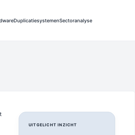
dware
Duplicatiesystemen
Sectoranalyse
t
UITGELICHT INZICHT