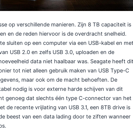
sse op verschillende manieren. Zijn 8 TB capaciteit is
eden en de reden hiervoor is de overdracht snelheid.
 te sluiten op een computer via een USB-kabel en me
an USB 2.0 en zelfs USB 3.0, uploaden en de
hoeveelheid data niet haalbaar was. Seagate heeft di
ionier tot niet alleen gebruik maken van USB Type-C
egevens, maar ook om de macht behoeften. De
bel nodig is voor externe harde schijven van dit
ënt genoeg dat slechts één type C-connector van het
 de recente vrijlating van USB 3.1, een 8TB drive is
de beest van een data lading door te ziften wanneer
ps.