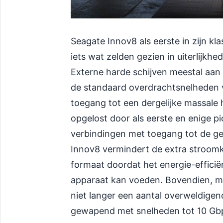
Seagate Innov8 als eerste in zijn kla
iets wat zelden gezien in uiterlijkh
Externe harde schijven meestal aan
de standaard overdrachtsnelheden v
toegang tot een dergelijke massale 
opgelost door als eerste en enige p
verbindingen met toegang tot de g
Innov8 vermindert de extra stroomka
formaat doordat het energie-effici
apparaat kan voeden. Bovendien, met
niet langer een aantal overweldigen
gewapend met snelheden tot 10 Gb